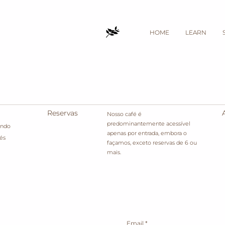
HOME
LEARN
Reservas
Nosso café é
predominantemente acessível
ando
apenas por entrada, embora o
és
façamos, exceto reservas de 6 ou
mais.
Email