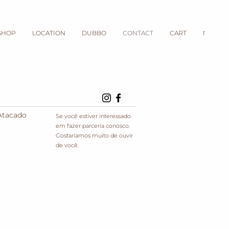
SHOP
LOCATION
DUBBO
CONTACT
CART
New Lin
Atacado
Se você estiver interessado
em fazer parceria conosco.
Gostaríamos muito de ouvir
de você.