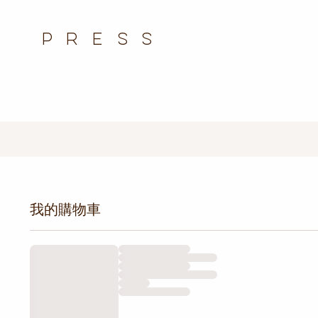
P r e s s
我的購物車