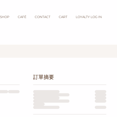
SHOP
CAFÉ
CONTACT
CART
LOYALTY LOG IN
訂單摘要